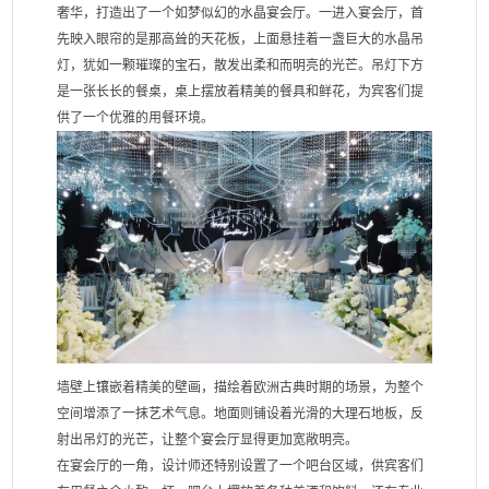
奢华，打造出了一个如梦似幻的水晶宴会厅。一进入宴会厅，首
先映入眼帘的是那高耸的天花板，上面悬挂着一盏巨大的水晶吊
灯，犹如一颗璀璨的宝石，散发出柔和而明亮的光芒。吊灯下方
是一张长长的餐桌，桌上摆放着精美的餐具和鲜花，为宾客们提
供了一个优雅的用餐环境。
墙壁上镶嵌着精美的壁画，描绘着欧洲古典时期的场景，为整个
空间增添了一抹艺术气息。地面则铺设着光滑的大理石地板，反
射出吊灯的光芒，让整个宴会厅显得更加宽敞明亮。
在宴会厅的一角，设计师还特别设置了一个吧台区域，供宾客们