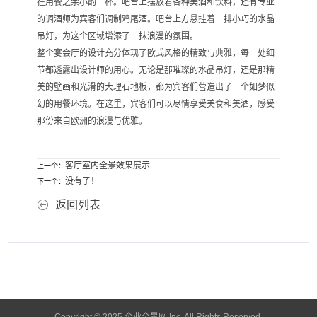
在用餐之余小酌一杯。吧台上摆放着各种美酒和饮料，还有专业
的调酒师为宾客们调制鸡尾酒。吧台上方悬挂着一排小巧的水晶
吊灯，为这个区域增添了一抹浪漫的氛围。
整个宴会厅的设计充分体现了欧式风格的精致与典雅，每一处细
节都透露出设计师的用心。无论是那璀璨的水晶吊灯，还是那精
美的壁画和光滑的大理石地板，都为宾客们营造出了一个如梦似
幻的用餐环境。在这里，宾客们可以尽情享受美食和美酒，感受
那份来自欧洲的浪漫与优雅。
客厅室内全景效果展示
上一个：
没有了！
下一个：
返回列表
Copyright © 2025 企业全景网 Inc, All Rights Reserved.