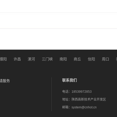
濮阳
许昌
漯河
三门峡
南阳
商丘
信阳
周口
联系我们
请服务
电话：
18539972853
地址：
陕西高新技术产业开发区
邮箱：
system@cnhot.cn