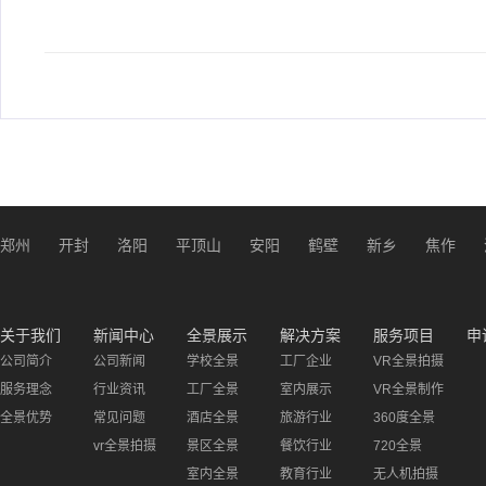
郑州
开封
洛阳
平顶山
安阳
鹤壁
新乡
焦作
关于我们
新闻中心
全景展示
解决方案
服务项目
申
公司简介
公司新闻
学校全景
工厂企业
VR全景拍摄
服务理念
行业资讯
工厂全景
室内展示
VR全景制作
全景优势
常见问题
酒店全景
旅游行业
360度全景
vr全景拍摄
景区全景
餐饮行业
720全景
室内全景
教育行业
无人机拍摄